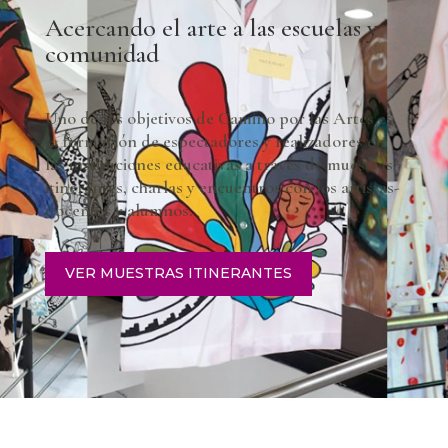
Acercando el arte a las escuelas y
comunidad
Uno de los objetivos de Camino por las Artes es
la formación de espectadores y realizadores en
las instituciones educativas a través de muestras
itinerantes, charlas y encuentros con los artistas-
docentes y alumnos.
VER MUESTRAS ITINERANTES